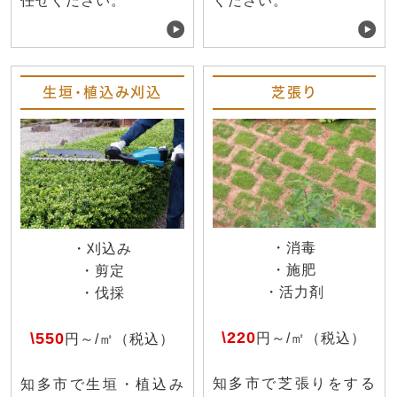
任せください。
ください。
生垣・植込み刈込
芝張り
・消毒
・刈込み
・施肥
・剪定
・活力剤
・伐採
\220
\550
円～/㎡（税込）
円～/㎡（税込）
知多市で芝張りをする
知多市で生垣・植込み