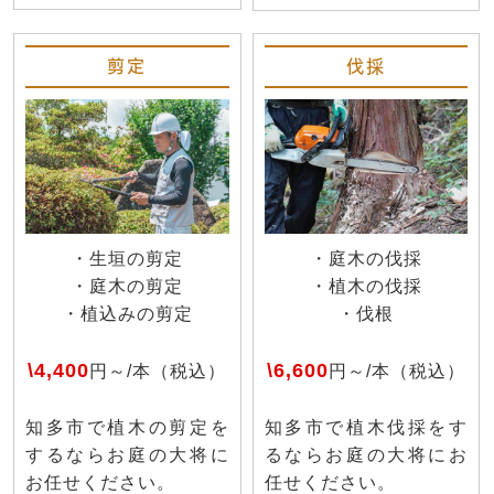
剪定
伐採
・生垣の剪定
・庭木の伐採
・庭木の剪定
・植木の伐採
・植込みの剪定
・伐根
\4,400
\6,600
円～/本（税込）
円～/本（税込）
知多市で植木の剪定を
知多市で植木伐採をす
するならお庭の大将に
るならお庭の大将にお
お任せください。
任せください。