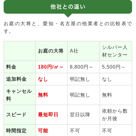
他社との違い
お庭の大将と、愛知・名古屋の他業者との比較表で
す。
シルバー人
お庭の大将
A社
材センター
料金
180円/㎡～
8,800円～
5,500円～
追加料金
なし
明記無し
なし
キャンセル
無料
明記無し
無料
料
依頼から数
スピード
最短即日
翌日以降
か月後
時間指定
可能
不可
不可