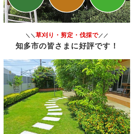
草刈り・剪定・伐採で
＼＼
／／
知多市の皆さまに好評です！