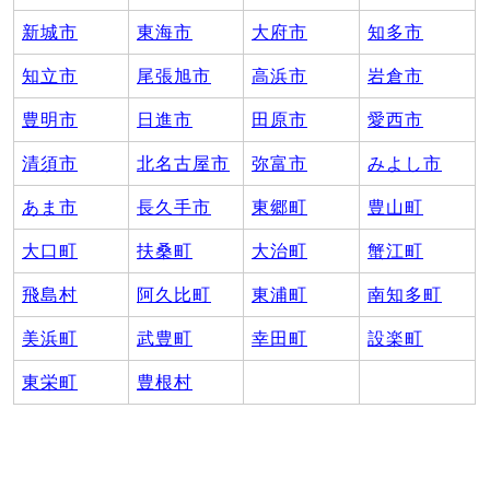
新城市
東海市
大府市
知多市
知立市
尾張旭市
高浜市
岩倉市
豊明市
日進市
田原市
愛西市
清須市
北名古屋市
弥富市
みよし市
あま市
長久手市
東郷町
豊山町
大口町
扶桑町
大治町
蟹江町
飛島村
阿久比町
東浦町
南知多町
美浜町
武豊町
幸田町
設楽町
東栄町
豊根村