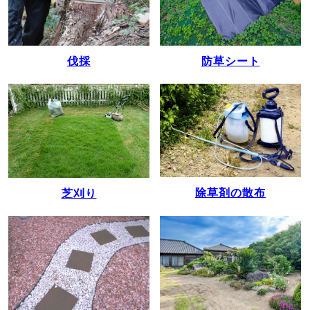
伐採
防草シート
除草剤の散布
芝刈り