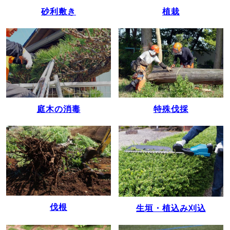
植栽
砂利敷き
庭木の消毒
特殊伐採
伐根
生垣・植込み刈込