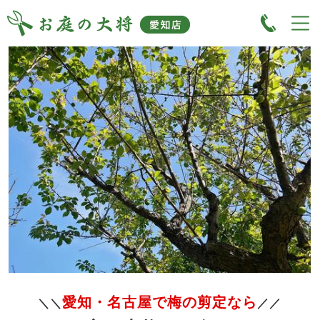
愛知・名古屋で梅の剪定なら
＼＼
／／